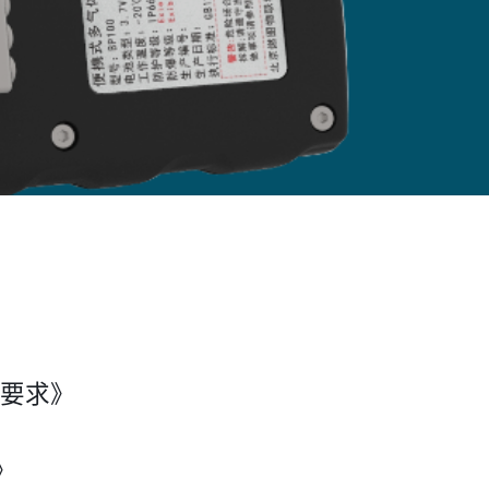
术要求》
》