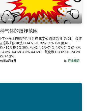
燃图小秘
种气体的爆炸范围
种工业气体的爆炸范围 名称 化学式 爆炸范围（VOL） 爆炸
 爆炸上限 甲烷 CH4 5.5%-15% 5.5% 15% 氨 NH3
.5%-30% 15.5% 30% 氢 H2 4.0%-74% 4.0% 74% 硫化氢
S 4.3%-44.5% 4.3% 44.5% 一氧化碳 CO 12.5%-74.2%
5% 74.2%...
24年3月4日
行业知识